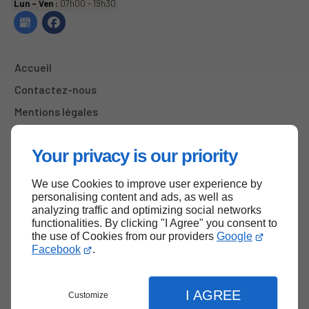
Lun - Ven :
07h00 - 19h30
Accueil
Contactez-nous
Mentions légales
Plan du site
Your privacy is our priority
We use Cookies to improve user experience by
Haut de page
personalising content and ads, as well as
analyzing traffic and optimizing social networks
functionalities. By clicking "I Agree" you consent to
the use of Cookies from our providers
Google
Facebook
.
I AGREE
Customize