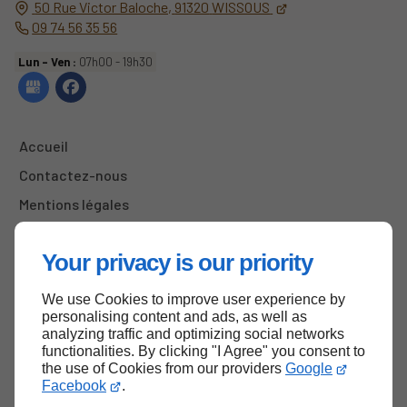
50 Rue Victor Baloche,
91320
WISSOUS
09 74 56 35 56
Lun - Ven :
07h00 - 19h30
Accueil
Contactez-nous
Mentions légales
Plan du site
Your privacy is our priority
We use Cookies to improve user experience by
Haut de page
personalising content and ads, as well as
analyzing traffic and optimizing social networks
functionalities. By clicking "I Agree" you consent to
the use of Cookies from our providers
Google
Facebook
.